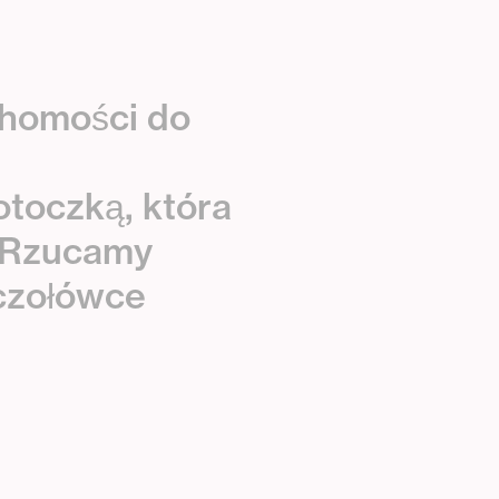
h
o
m
o
ś
c
i
d
o
o
t
o
c
z
k
ą
,
k
t
ó
r
a
R
z
u
c
a
m
y
c
z
o
ł
ó
w
c
e