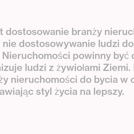
t
d
o
s
t
o
s
o
w
a
n
i
e
b
r
a
n
ż
y
n
i
e
r
u
c
a
n
i
e
d
o
s
t
o
s
o
w
y
w
a
n
i
e
l
u
d
z
i
d
o
N
i
e
r
u
c
h
o
m
o
ś
c
i
p
o
w
i
n
n
y
b
y
ć
n
i
z
u
j
e
l
u
d
z
i
z
ż
y
w
i
o
ł
a
m
i
Z
i
e
m
i
.
ż
y
n
i
e
r
u
c
h
o
m
o
ś
c
i
d
o
b
y
c
i
a
w
a
w
i
a
j
ą
c
s
t
y
l
ż
y
c
i
a
n
a
l
e
p
s
z
y
.