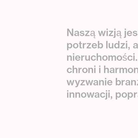
N
a
s
z
ą
w
i
z
j
ą
j
e
s
p
o
t
r
z
e
b
l
u
d
z
i
,
n
i
e
r
u
c
h
o
m
o
ś
c
i
.
c
h
r
o
n
i
i
h
a
r
m
o
w
y
z
w
a
n
i
e
b
r
a
n
i
n
n
o
w
a
c
j
i
,
p
o
p
r