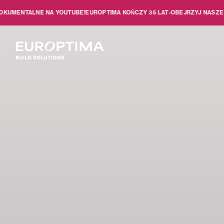
Skip to main content
TALNE NA YOUTUBE!
EUROPTIMA KOŃCZY 35 LAT
-
OBEJRZYJ NASZE FILMY 